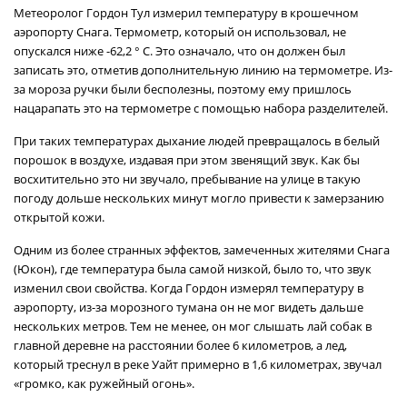
Метеоролог Гордон Тул измерил температуру в крошечном
аэропорту Снага. Термометр, который он использовал, не
опускался ниже -62,2 ° C. Это означало, что он должен был
записать это, отметив дополнительную линию на термометре. Из-
за мороза ручки были бесполезны, поэтому ему пришлось
нацарапать это на термометре с помощью набора разделителей.
При таких температурах дыхание людей превращалось в белый
порошок в воздухе, издавая при этом звенящий звук. Как бы
восхитительно это ни звучало, пребывание на улице в такую
погоду дольше нескольких минут могло привести к замерзанию
открытой кожи.
Одним из более странных эффектов, замеченных жителями Снага
(Юкон), где температура была самой низкой, было то, что звук
изменил свои свойства. Когда Гордон измерял температуру в
аэропорту, из-за морозного тумана он не мог видеть дальше
нескольких метров. Тем не менее, он мог слышать лай собак в
главной деревне на расстоянии более 6 километров, а лед,
который треснул в реке Уайт примерно в 1,6 километрах, звучал
«громко, как ружейный огонь».