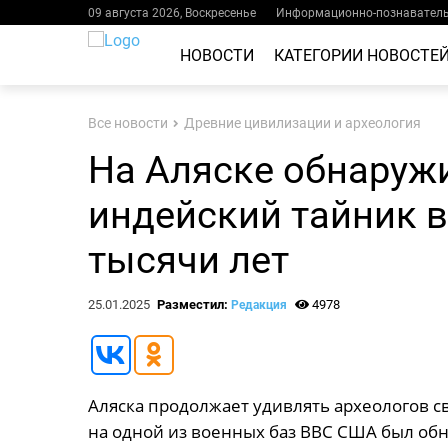
09 августа 2026, Воскресенье
Информационно-познаватель
НОВОСТИ
КАТЕГОРИИ НОВОСТЕ
Все новости
Древние цивилизации и археология
На Аляске обнаруж
индейский тайник 
тысячи лет
25.01.2025
Разместил:
4978
Редакция
Аляска продолжает удивлять археологов с
на одной из военных баз ВВС США был об