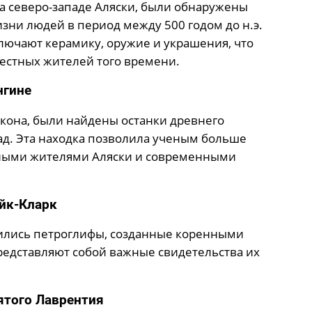
а северо-западе Аляски, были обнаружены
зни людей в период между 500 годом до н.э.
лючают керамику, оружие и украшения, что
естных жителей того времени.
нгине
кона, были найдены останки древнего
зад. Эта находка позволила ученым больше
нными жителями Аляски и современными
йк-Кларк
ились петроглифы, созданные коренными
представляют собой важные свидетельства их
ятого Лаврентия