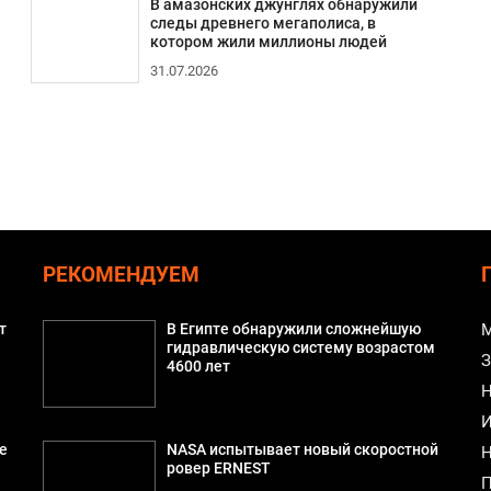
В амазонских джунглях обнаружили
следы древнего мегаполиса, в
котором жили миллионы людей
31.07.2026
РЕКОМЕНДУЕМ
т
В Египте обнаружили сложнейшую
М
гидравлическую систему возрастом
З
4600 лет
Н
И
е
NASA испытывает новый скоростной
Н
ровер ERNEST
П