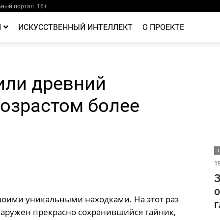
ный портал. 16+
Й
ИСКУССТВЕННЫЙ ИНТЕЛЛЕКТ
О ПРОЕКТЕ
или древний
возрастом более
19
З
о
воими уникальными находками. На этот раз
г
наружен прекрасно сохранившийся тайник,