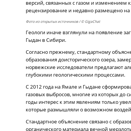
версий, связанных с газом и изменением 
рецензирование и недавно размещено на с
Фото из открытых источников
/ © GigaChat
Геологи иначе взглянули на появление за
Гыдан в Сибири.
Согласно прежнему, стандартному объясне
образования доисторического озера, заме
норвежские исследователи предлагают аль
глубокими геологическими процессами.
С 2012 года на Ямале и Гыдане сформиров
газовых выбросов, многие из которых до с
годы интерес к этим явлениям только уве
которые размышляли о возможном воздейс
Стандартное объяснение связано с образо
органического материала вечной мерзлоты