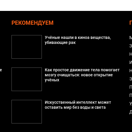
РЕКОМЕНДУЕМ
Учёные нашли в киноа вещества,
М
убивающие рак
З
Н
И
е
Как простое движение тела помогает
Н
мозгу очищаться: новое открытие
Э
учёных
П
П
й
Искусственный интеллект может
У
оставить мир без воды и света
Д