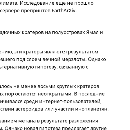
климата. Исследование еще не прошло
ервере препринтов EarthArXiv.
гадочных кратеров на полуостровах Ямал и
нию, эти кратеры являются результатом
рзшего под слоем вечной мерзлоты. Однако
тернативную гипотезу, связанную с
алось не менее восьми круглых кратеров
их пор остаются неоткрытыми. В последние
личивался среди интернет-пользователей,
твии астероидов или участии инопланетян.
ванием метана в результате разложения
. Однако новая гипотеза предлагает другие