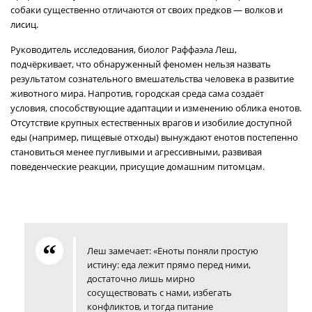
собаки существенно отличаются от своих предков — волков и
лисиц.
Руководитель исследования, биолог Раффаэла Леш,
подчёркивает, что обнаруженный феномен нельзя назвать
результатом сознательного вмешательства человека в развитие
животного мира. Напротив, городская среда сама создаёт
условия, способствующие адаптации и изменению облика енотов.
Отсутствие крупных естественных врагов и изобилие доступной
еды (например, пищевые отходы) вынуждают енотов постепенно
становиться менее пугливыми и агрессивными, развивая
поведенческие реакции, присущие домашним питомцам.
Леш замечает: «Еноты поняли простую
истину: еда лежит прямо перед ними,
достаточно лишь мирно
сосуществовать с нами, избегать
конфликтов, и тогда питание