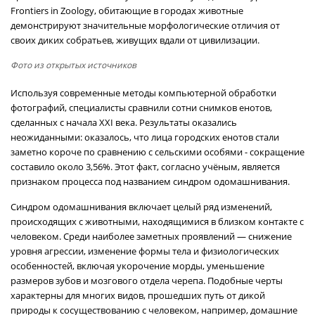
Frontiers in Zoology, обитающие в городах животные
демонстрируют значительные морфологические отличия от
своих диких собратьев, живущих вдали от цивилизации.
Фото из открытых источников
Используя современные методы компьютерной обработки
фотографий, специалисты сравнили сотни снимков енотов,
сделанных с начала XXI века. Результаты оказались
неожиданными: оказалось, что лица городских енотов стали
заметно короче по сравнению с сельскими особями - сокращение
составило около 3,56%. Этот факт, согласно учёным, является
признаком процесса под названием синдром одомашнивания.
Синдром одомашнивания включает целый ряд изменений,
происходящих с животными, находящимися в близком контакте с
человеком. Среди наиболее заметных проявлений — снижение
уровня агрессии, изменение формы тела и физиологических
особенностей, включая укорочение морды, уменьшение
размеров зубов и мозгового отдела черепа. Подобные черты
характерны для многих видов, прошедших путь от дикой
природы к сосуществованию с человеком, например, домашние