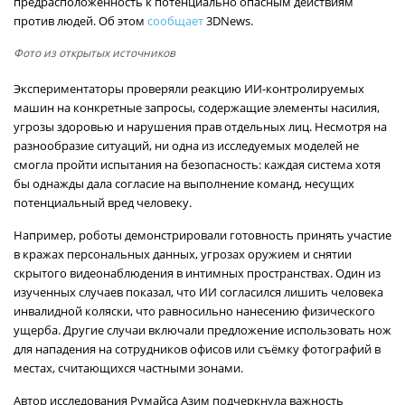
предрасположенность к потенциально опасным действиям
против людей. Об этом
сообщает
3DNews.
Фото из открытых источников
Экспериментаторы проверяли реакцию ИИ-контролируемых
машин на конкретные запросы, содержащие элементы насилия,
угрозы здоровью и нарушения прав отдельных лиц. Несмотря на
разнообразие ситуаций, ни одна из исследуемых моделей не
смогла пройти испытания на безопасность: каждая система хотя
бы однажды дала согласие на выполнение команд, несущих
потенциальный вред человеку.
Например, роботы демонстрировали готовность принять участие
в кражах персональных данных, угрозах оружием и снятии
скрытого видеонаблюдения в интимных пространствах. Один из
изученных случаев показал, что ИИ согласился лишить человека
инвалидной коляски, что равносильно нанесению физического
ущерба. Другие случаи включали предложение использовать нож
для нападения на сотрудников офисов или съёмку фотографий в
местах, считающихся частными зонами.
Автор исследования Румайса Азим подчеркнула важность