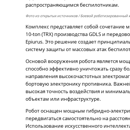
распространяющимся беспилотникам.
Фото из открытых источников
/ Боевой роботизированный ко
Комплекс представляет собой сочетание м
10-ton (TRX) производства GDLS и передово
Epiurus. Это решение создает принципиа
систему защиты от массовых атак беспило
Основой вооружения робота является мощ
способно эффективно уничтожать сразу б
направления высокочастотных электромаг
бортовую электронику противника. Важн
высокая точность воздействия и минима
объектам или инфраструктуре.
Робот оснащен мощным гибридно-электри
передвигаться самостоятельно на расстояни
Использование искусственного интеллект