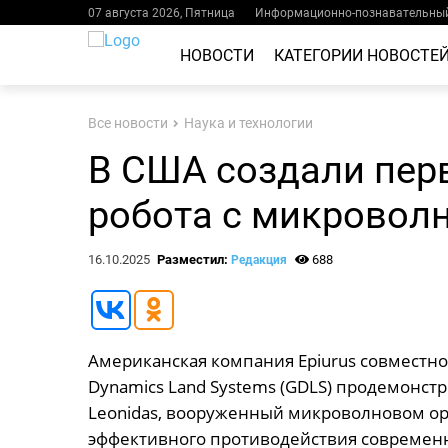
07 августа 2026, Пятница
Информационно-познавательный
НОВОСТИ
КАТЕГОРИИ НОВОСТЕ
Все новости
Наука и технологии
В США создали перв
робота с микровол
16.10.2025
Разместил:
688
Редакция
Американская компания Epiurus совместно
Dynamics Land Systems (GDLS) продемонс
Leonidas, вооруженный микроволновом ор
эффективного противодействия современн