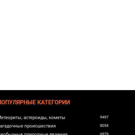
ПОПУЛЯРНЫЕ КАТЕГОРИИ
етеориты, астероиды, кометы
9497
агадочные происшествия
8054
еобычные природные явления
6979