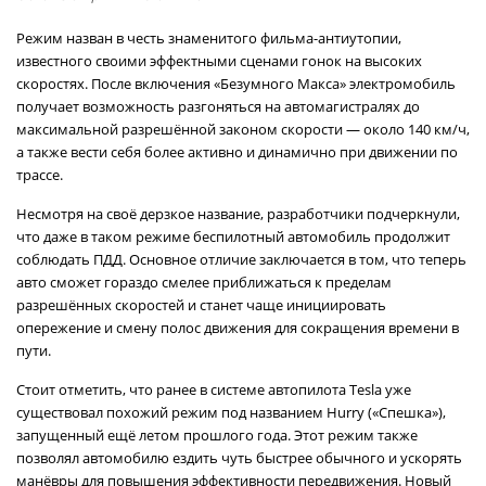
Режим назван в честь знаменитого фильма-антиутопии,
известного своими эффектными сценами гонок на высоких
скоростях. После включения «Безумного Макса» электромобиль
получает возможность разгоняться на автомагистралях до
максимальной разрешённой законом скорости — около 140 км/ч,
а также вести себя более активно и динамично при движении по
трассе.
Несмотря на своё дерзкое название, разработчики подчеркнули,
что даже в таком режиме беспилотный автомобиль продолжит
соблюдать ПДД. Основное отличие заключается в том, что теперь
авто сможет гораздо смелее приближаться к пределам
разрешённых скоростей и станет чаще инициировать
опережение и смену полос движения для сокращения времени в
пути.
Стоит отметить, что ранее в системе автопилота Tesla уже
существовал похожий режим под названием Hurry («Спешка»),
запущенный ещё летом прошлого года. Этот режим также
позволял автомобилю ездить чуть быстрее обычного и ускорять
манёвры для повышения эффективности передвижения. Новый