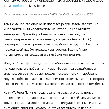
Южным островом при определённых атмосферных условиях. Об
этом
сообщает
Live Science.
Фото из открытых источников
/ NASA Earth Observatory / USGS
Тем не менее, это облако не является результатом вторжения
инопланетян или космических монстров. Как объясняет
метеоролог Джон Лоу, «Тайери Пет» — это вытянутое
лентикулярное высотное кучево-дождевое облако (ASLC),
формирующееся в результате воздействия воздушной волны,
проходящей над близлежащими горами. Водяной пар
конденсируется, создавая это необычное явление.
«Когда облако формируется на гребне волны, оно остаётся почти
неподвижным в небе и принимает форму под воздействием
сильных ветров, которые проходят сквозь него», — добавляет
Лоу. Это облако является отличным показателем сильных ветров
в верхних слоях атмосферы, а не зловещим предвестником беды.
Хотя «Тайери Пет» не представляет угрозы, его регулярное
появление над регионом Отаго заставляет людей задуматься о
том, как природа может создавать такие удивительные и иногда
пугающие явления. Возможно, стоит взглянуть на небо с