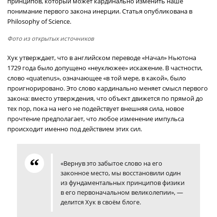
принципов, который может кардинально изменить наше
понимание первого закона инерции. Статья опубликована в
Philosophy of Science.
Фото из открытых источников
Хук утверждает, что в английском переводе «Начал» Ньютона
1729 года было допущено «неуклюжее» искажение. В частности,
слово «quatenus», означающее «в той мере, в какой», было
проигнорировано. Это слово кардинально меняет смысл первого
закона: вместо утверждения, что объект движется по прямой до
тех пор, пока на него не подействует внешняя сила, новое
прочтение предполагает, что любое изменение импульса
происходит именно под действием этих сил.
«Вернув это забытое слово на его
законное место, мы восстановили один
из фундаментальных принципов физики
в его первоначальном великолепии», —
делится Хук в своём блоге.