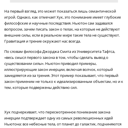
На первый взгляд, это может показаться лишь семантической
игрой. Однако, как отмечает Хук, это понимание имеет глубокие
философские и научные последствия. Ньютон сам задавался
вопросом, зачем писать закон о телах, на которые не действуют
внешние силы, если в реальном мире такие тела не существуют.
Гравитация и трение окружают нас всегда.
По словам философа Джорджа Смита из Университета Тафтса,
«весь смысл первого закона в том, чтобы сделать вывод о
существовании силы». Ньютон приводил примеры,
иллюстрирующие закон инерции, включая волчок, который
замедляется из-за трения. Этот пример показывает, что первый
закон применим не только к идеализированным объектам, но и к
тем, которые подвержены действию сил.
Хук подчеркивает, что пересмотренное понимание закона
инерции подтверждает одну из самых революционных идей
Ньютона: все небесные тела, от планет до галактик, подчиняются