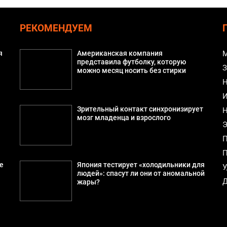
РЕКОМЕНДУЕМ
я
Американская компания
М
представила футболку, которую
З
можно месяц носить без стирки
Н
И
Зрительный контакт синхронизирует
Н
мозг младенца и взрослого
Э
П
П
е
Япония тестирует «холодильники для
У
людей»: спасут ли они от аномальной
Д
жары?