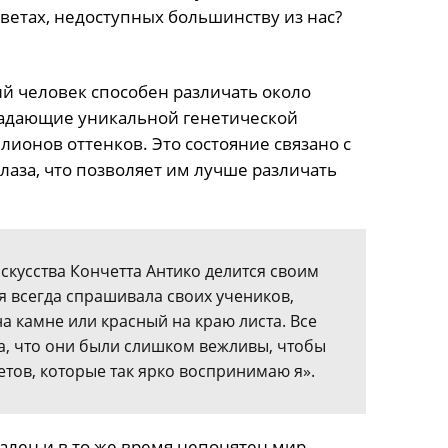
ветах, недоступных большинству из нас?
ий человек способен различать около
ладающие уникальной генетической
ионов оттенков. Это состояние связано с
лаза, что позволяет им лучше различать
скусства Кончетта Антико делится своим
я всегда спрашивала своих учеников,
а камне или красный на краю листа. Все
а, что они были слишком вежливы, чтобы
ветов, которые так ярко воспринимаю я».
ален и в то же время непонятен мир