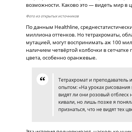
возможности. Каково это — видеть мир в ц
Фото из открытых источников
По данным Healthline, среднестатистическ
миллиона оттенков. Но тетрахроматы, об
мутацией, могут воспринимать аж 100 милл
наличием четвёртой колбочки в сетчатке г
цвета, особенно оранжевые.
Тетрахромат и преподаватель и
опытом: «На уроках рисования 
видят ли они розовый отблеск н
кивали, но лишь позже я понял
признаться, что не видят тех ц
Эта история подчеркивает, насколько уник