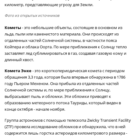
километр, представляющие угрозу для Земли.
Фото из открытых источников
Кометы
- это небольшие объекты, состоящие в основном из
льда, пыли или каменистого материала. Они происходят из
отдаленных частей Солнечной системы, в частности пояса
Койпера и облака Оорта. По мере приближения к Солнцу тепло
заставляет лед сублимироваться в газ, создавая газовую кому и
длинный хвост.
Комета Энке
- это короткопериодическая комета с периодом
обращения 3,3 года, которая была впервые обнаружена в 1786
году Пьером Мехеном. Она прибыла из отдаленных частей
Солнечной системы и, по мере приближения к Солнцу,
выбрасывает пыль и обломки. Эти обломки приводят к
образованию метеорного потока Тауриды, который виден в
конце октября - начале ноября.
Группа астрономов с помощью телескопа Zwicky Transient Facility
(ZTF) провела исследование обломков и обнаружила, что в ней
содержится лишь горстка астероидов километрового размера -