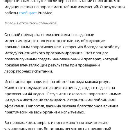
эффективным, что уже после первых испытаний стало ясно, что
медицина стоит на пороге масштабных изменений. О результатах
работы
сообщает
PubMed.
Фото из открытых источников
Основой препарата стали специально созданные
мезенхимальные прогениторные клетки, обладающие
повышенным сопротивлением к старению благодаря особому
методу генетического программирования. Этот процесс
позволил ученым создать инновационный препарат, который
показал впечатляющие результаты при проведении
лабораторных испытаний.
Испытания проводились на обезьянах вида макака резус.
Животные получали инъекции вакцины дважды в неделю на
протяжении 44 недель. Результаты оказались поразительными:
ни одно животное не столкнулось с серьезными побочными
эффектами. Напротив, вакцина оказала благотворное влияние
практически на весь организм испытуемых.
Во-первых, кожа, шерсть и ногти животных значительно
улучшились внешне. Во-вторых, несмотря на преклонный