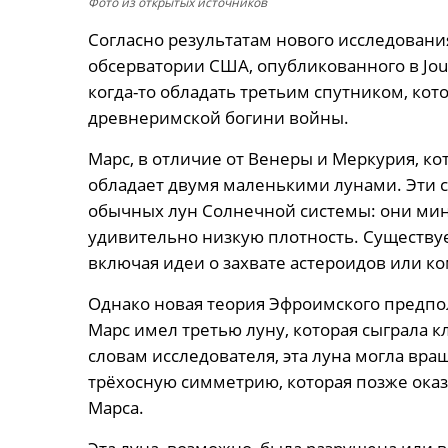
Фото из открытых источников
Согласно результатам нового исследован
обсерватории США, опубликованного в Journa
когда-то обладать третьим спутником, кот
древнеримской богини войны.
Марс, в отличие от Венеры и Меркурия, к
обладает двумя маленькими лунами. Эти с
обычных лун Солнечной системы: они ми
удивительно низкую плотность. Существуе
включая идеи о захвате астероидов или ко
Однако новая теория Эфроимского предпол
Марс имел третью луну, которая сыграла 
словам исследователя, эта луна могла вра
трёхосную симметрию, которая позже оказ
Марса.