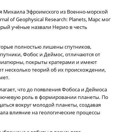
ия Михаила Эфроимского из Военно-морской
l of Geophysical Research: Planets, Марс мог
орый учёные назвали Нерио в честь
оторые полностью лишены спутников,
путники, Фобос и Деймос, отличаются от
ниатюрны, покрыты кратерами и имеют
т несколько теорий об их происхождении,
мет.
агает, что до появления Фобоса и Деймоса
ключевую роль в формировании планеты. По
щаться вокруг молодой планеты, создавая
ала влияние на геологические процессы