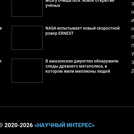
мозгу очищаться: новое открытие
З
учёных
Н
И
е
NASA испытывает новый скоростной
Н
ровер ERNEST
П
П
У
я
В амазонских джунглях обнаружили
Э
следы древнего мегаполиса, в
Д
котором жили миллионы людей
© 2020-2026
«НАУЧНЫЙ ИНТЕРЕС»