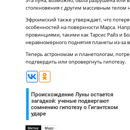
Эта луна, возможно, была разрушена или 
столкновения с другим массивным телом 
Эфроимский также утверждает, что потеря
особенностей на поверхности Марса. Нап
провинциями, такими как Тарсис Райз и Б
неравномерного поднятия планеты из-за 
Теперь астрономам и планетологам, потр
подтвердить или опровергнуть гипотезу.
Происхождение Луны остается
загадкой: ученые подвергают
сомнению гипотезу о Гигантском
ударе
Метки:
Марс