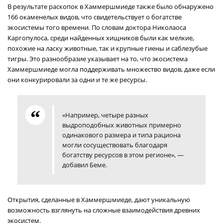
В результате раскопок в Хаммершмиеде также было обнаружено
166 окаменелых видов, что свидетельствует о богатстве
экосистемы того времени. По словам доктора Николаоса
Каргопулоса, среди найденных хищников были как мелкие,
похожие на ласку животные, так и крупные гиены и саблезубые
тигры. Это разнообразие указывает на то, что экосистема
Хаммершмиеде могла поддерживать множество видов, даже если
они конкурировали за одни и те же ресурсы.
«Например, четыре разных
выдроподобных животных примерно
одинакового размера и типа рациона
могли сосуществовать благодаря
богатству ресурсов в этом регионе», —
добавил Беме.
Открытия, сделанные в Хаммершмиеде, дают уникальную
возможность взглянуть на сложные взаимодействия древних
экосистем.