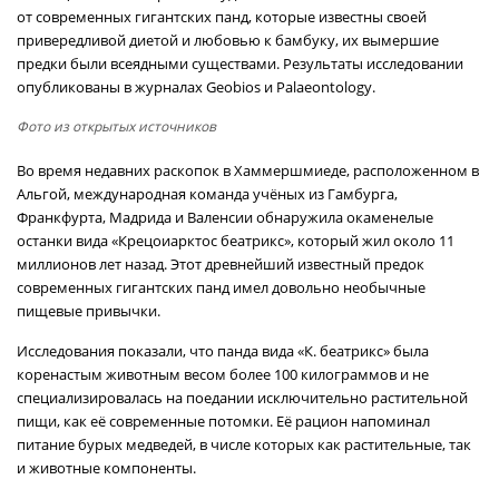
от современных гигантских панд, которые известны своей
привередливой диетой и любовью к бамбуку, их вымершие
предки были всеядными существами. Результаты исследовании
опубликованы в журналах Geobios и Palaeontology.
Фото из открытых источников
Во время недавних раскопок в Хаммершмиеде, расположенном в
Альгой, международная команда учёных из Гамбурга,
Франкфурта, Мадрида и Валенсии обнаружила окаменелые
останки вида «Крецоиарктос беатрикс», который жил около 11
миллионов лет назад. Этот древнейший известный предок
современных гигантских панд имел довольно необычные
пищевые привычки.
Исследования показали, что панда вида «К. беатрикс» была
коренастым животным весом более 100 килограммов и не
специализировалась на поедании исключительно растительной
пищи, как её современные потомки. Её рацион напоминал
питание бурых медведей, в числе которых как растительные, так
и животные компоненты.