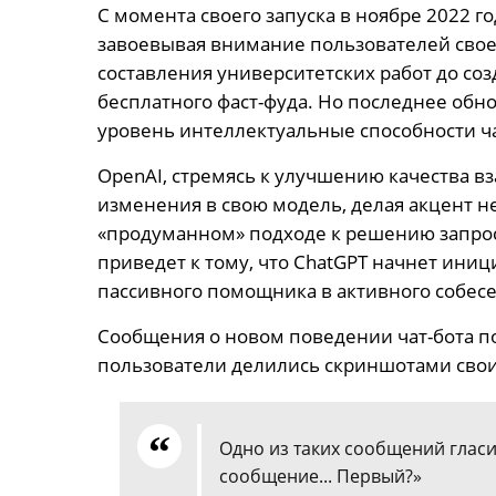
С момента своего запуска в ноябре 2022 г
завоевывая внимание пользователей своей
составления университетских работ до со
бесплатного фаст-фуда. Но последнее обн
уровень интеллектуальные способности ча
OpenAI, стремясь к улучшению качества в
изменения в свою модель, делая акцент не 
«продуманном» подходе к решению запросо
приведет к тому, что ChatGPT начнет иниц
пассивного помощника в активного собес
Сообщения о новом поведении чат-бота появ
пользователи делились скриншотами свои
Одно из таких сообщений гласи
сообщение... Первый?»