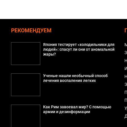
РЕКОМЕНДУЕМ
Япония тестирует «холодильники для
М
людей»: спасут ли они от аномальной
З
жары?
Н
И
Ученые нашли необычный способ
Н
лечения воспаления легких
Э
П
П
Как Рим завоевал мир? С помощью
У
армии и дезинформации
Д