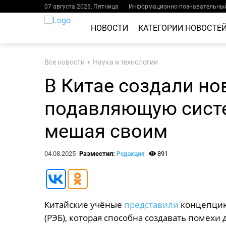
07 августа 2026, Пятница
Информационно-познавательный
НОВОСТИ
КАТЕГОРИИ НОВОСТЕ
Все новости
Наука и технологии
В Китае создали но
подавляющую систе
мешая своим
04.08.2025
Разместил:
891
Редакция
Китайские учёные
представили
концепцию
(РЭБ), которая способна создавать помехи 