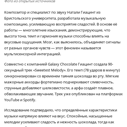
Фото из открытых источников
Композитор и специалист по звуку Натали Гиацинт из
Бристольского университета, разработала музыкальную
композицию, усиливающую восприятие сладостей. В основе её
работы — многолетние изыскания, демонстрирующие, что
высота тона, темп и гармония музыки способны влиять на
вкусовые ощущения. Мозг, как выяснилось, объединяет сигналы
от разных органов чувств — этот феномен называется
мультисенсорной интеграцией.
Совместно с компанией Galaxy Chocolate Гиацинт создала 90-
секундный трек «Sweetest Melody». Его темп (78 ударов в минуту)
синхронизирован со временем таяния шоколада во рту. Мягкие
мажорные аккорды фортепиано подчеркивают сливочность,
струнные добавляют шелковистости, а арфа создаёт плавное,
обволакивающее звучание. Трек уже опубликован на платформах
YouTube и Spotify.
Исследование подтвердило, что определённые характеристики
музыки напрямую влияют на вкус. Спокойные, насыщенные
мелодии усиливают сладость и нежность шоколада, тогда как