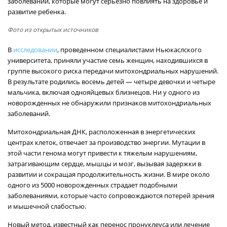
заболеваний, которые могут серьезно повлиять на здоровье и
развитие ребенка.
Фото из открытых источников
В
исследовании
, проведенном специалистами Ньюкаслского
университета, приняли участие семь женщин, находившихся в
группе высокого риска передачи митохондриальных нарушений.
В результате родились восемь детей — четыре девочки и четыре
мальчика, включая однояйцевых близнецов. Ни у одного из
новорожденных не обнаружили признаков митохондриальных
заболеваний.
Митохондриальная ДНК, расположенная в энергетических
центрах клеток, отвечает за производство энергии. Мутации в
этой части генома могут привести к тяжелым нарушениям,
затрагивающим сердце, мышцы и мозг, вызывая задержки в
развитии и сокращая продолжительность жизни. В мире около
одного из 5000 новорожденных страдает подобными
заболеваниями, которые часто сопровождаются потерей зрения
и мышечной слабостью.
Новый метод, известный как перенос пронуклеуса или лечение