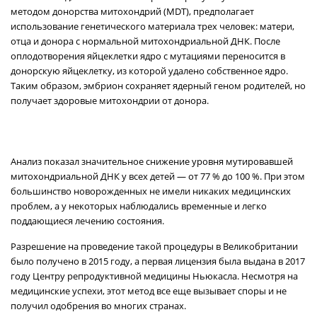
методом донорства митохондрий (MDT), предполагает
использование генетического материала трех человек: матери,
отца и донора с нормальной митохондриальной ДНК. После
оплодотворения яйцеклетки ядро с мутациями переносится в
донорскую яйцеклетку, из которой удалено собственное ядро.
Таким образом, эмбрион сохраняет ядерный геном родителей, но
получает здоровые митохондрии от донора.
Анализ показал значительное снижение уровня мутировавшей
митохондриальной ДНК у всех детей — от 77 % до 100 %. При этом
большинство новорожденных не имели никаких медицинских
проблем, а у некоторых наблюдались временные и легко
поддающиеся лечению состояния.
Разрешение на проведение такой процедуры в Великобритании
было получено в 2015 году, а первая лицензия была выдана в 2017
году Центру репродуктивной медицины Ньюкасла. Несмотря на
медицинские успехи, этот метод все еще вызывает споры и не
получил одобрения во многих странах.