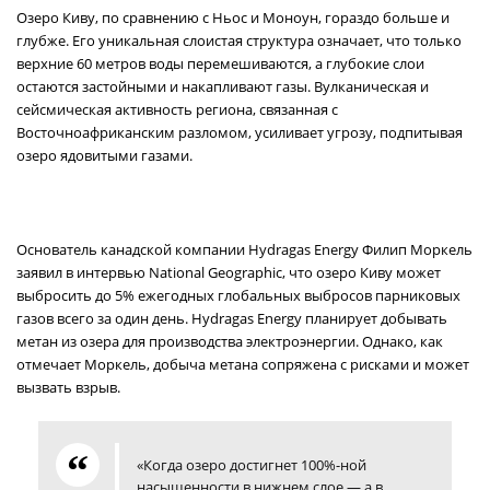
Озеро Киву, по сравнению с Ньос и Моноун, гораздо больше и
глубже. Его уникальная слоистая структура означает, что только
верхние 60 метров воды перемешиваются, а глубокие слои
остаются застойными и накапливают газы. Вулканическая и
сейсмическая активность региона, связанная с
Восточноафриканским разломом, усиливает угрозу, подпитывая
озеро ядовитыми газами.
Основатель канадской компании Hydragas Energy Филип Моркель
заявил в интервью National Geographic, что озеро Киву может
выбросить до 5% ежегодных глобальных выбросов парниковых
газов всего за один день. Hydragas Energy планирует добывать
метан из озера для производства электроэнергии. Однако, как
отмечает Моркель, добыча метана сопряжена с рисками и может
вызвать взрыв.
«Когда озеро достигнет 100%-ной
насыщенности в нижнем слое — а в