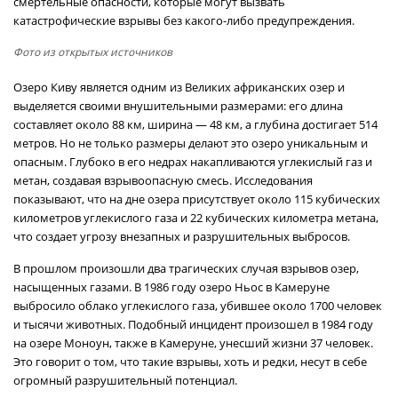
смертельные опасности, которые могут вызвать
катастрофические взрывы без какого-либо предупреждения.
Фото из открытых источников
Озеро Киву является одним из Великих африканских озер и
выделяется своими внушительными размерами: его длина
составляет около 88 км, ширина — 48 км, а глубина достигает 514
метров. Но не только размеры делают это озеро уникальным и
опасным. Глубоко в его недрах накапливаются углекислый газ и
метан, создавая взрывоопасную смесь. Исследования
показывают, что на дне озера присутствует около 115 кубических
километров углекислого газа и 22 кубических километра метана,
что создает угрозу внезапных и разрушительных выбросов.
В прошлом произошли два трагических случая взрывов озер,
насыщенных газами. В 1986 году озеро Ньос в Камеруне
выбросило облако углекислого газа, убившее около 1700 человек
и тысячи животных. Подобный инцидент произошел в 1984 году
на озере Моноун, также в Камеруне, унесший жизни 37 человек.
Это говорит о том, что такие взрывы, хоть и редки, несут в себе
огромный разрушительный потенциал.