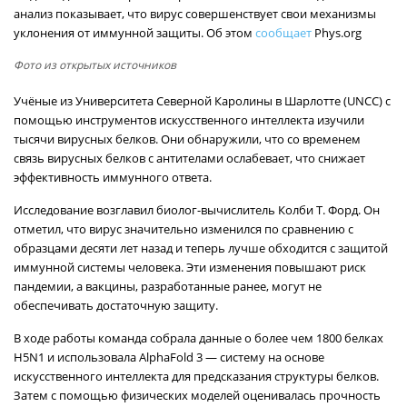
анализ показывает, что вирус совершенствует свои механизмы
уклонения от иммунной защиты. Об этом
сообщает
Phys.org
Фото из открытых источников
Учёные из Университета Северной Каролины в Шарлотте (UNCC) с
помощью инструментов искусственного интеллекта изучили
тысячи вирусных белков. Они обнаружили, что со временем
связь вирусных белков с антителами ослабевает, что снижает
эффективность иммунного ответа.
Исследование возглавил биолог-вычислитель Колби Т. Форд. Он
отметил, что вирус значительно изменился по сравнению с
образцами десяти лет назад и теперь лучше обходится с защитой
иммунной системы человека. Эти изменения повышают риск
пандемии, а вакцины, разработанные ранее, могут не
обеспечивать достаточную защиту.
В ходе работы команда собрала данные о более чем 1800 белках
H5N1 и использовала AlphaFold 3 — систему на основе
искусственного интеллекта для предсказания структуры белков.
Затем с помощью физических моделей оценивалась прочность