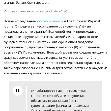
значит, баланс был нарушен.
Фото из открытых источников
/ © GigaChat
Новое исследование,
опубликованное
в The European Physical
Journal C, предлагает неожиданное объяснение. Учёные
предполагают, что в ранней Вселенной могли происходить
локальные нарушения так называемой CPT-инвариантности —
фундаментальной симметрии, объединяющей зарядовое
сопряжение (C), пространственную чётность (P) и обращение
времени (T). По их мнению, Большой взрыв мог создать не одну, а
сразу две вселенные: нашу и зеркальную, где время течёт в
обратном направлении, а пространство зеркально отражено. В
такой паре глобально CPT-симметрия сохраняется, но в каждой из
вселенных она нарушается локально.
«Комбинированная CPT-симметрия
считается точной, и её нарушение
обязательно указывало бы на
существование физики за пределами
Стандартной модели», — отмечают