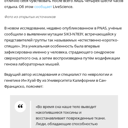
отлично себя чувствовать после всего лишь четырех-шести часов
отдыха. Об этом
сообщает
LiveScience.
Фото из открытых источников
В новом исследовании, недавно опубликованном в PNAS, учёные
сообщили о выявлении мутации SIK3-N783Y, встречающейся у
представителей группы так называемых «естественно-коротко-
спящих». Эта уникальная особенность была впервые
зафиксирована именно у человека, страдающего синдромом
сверхкраткого сна, а затем воспроизведена путём модификации
генома лабораторных мышей.
Ведущий автор исследования и специалист по неврологии и
генетике Ин-Хуэй Фу из Университета Калифорнии в Сан-
Франциско, поясняет:
«Во время сна наше тело выводит
накопившиеся токсины и
восстанавливает поврежденные ткани.
Люди, обладающие способностью