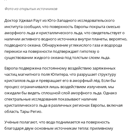
Фото из открытых источников
Доктор Уджвал Раут из Юго-Западного исследовательского
института сообщил, что поверхность Европы покрыта смесью
аморфного льда и кристаллического льда, что свидетельствует о
наличии активного водного источника внутри планеты, вероятно,
подводного океана. Обнаружение углекислого газа и водорода
перекиси на поверхности подтверждает гипотезу о
существовании жидкого океана под толстым слоем льда.
Европа подвержена постоянному воздействию заряженных
частиц магнитного поля Юпитера, что разрушает структуру
кристаллов льда и превращает его в аморфный лёд. Если бы
процесс ограничивался лишь воздействием излучения, мы
ожидали бы видеть сплошной слой аморфного льда. Однако
спектральные исследования показывают наличие
кристаллического льда в различных регионах Европы, включая
область Тары Регио.
Учёные полагают, что вода поднимается на поверхность
благодаря двум основным источникам тепла: приливному