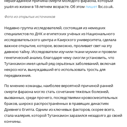
неразгаданной причина смерти молодого фараона, который
ушёл из жизни в 18-летнем возрасте. Об этом
пишет
lbc.co.uk.
Фото из открытых источников
Недавно группа исследователей, состоящая из немецких
специалистов по ДНК и египетских учёных из Национального
исследовательского центра и Каирского университета, сделала
важное открытие, которое, возможно, проливает свет на эту
давнюю тайну. Исследователи изучили ткани мумии и провели
генетический анализ, благодаря чему смогли установить, что
Тутанхамон имел целый ряд серьёзных заболеваний, включая
некроз ноги, вынуждавший его использовать трость для
передвижения.
По мнению команды, наиболее вероятной причиной ранней
смерти фараона могло стать сочетание тяжёлых болезней,
вызванных, среди прочего, последствиями кровосмесительных
браков, широко распространённых в правящих династиях
Древнего Египта. Одним из ключевых факторов, скорее всего,
стала малярия, которой Тутанхамон заразился незадолго до своей
кончины.