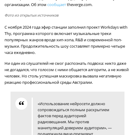
организации. Об этом
сообщает
theverge.com.
Фото из открытых источников
С ноября 2024 года эфир станции заполнил проект Workdays with
Thy, программа которого включает музыкальные треки
популярных жанров вроде хип-хопа, R&B и современной поп-
музыки. Продолжительность шоу составляет примерно четыре
часа ежедневно.
Ни один из слушателей не смог распознать подвоха: никто даже
не догадался, что голосом с ними общается алгоритм, а не живой
человек. Но столь успешная маскировка вызвала негативную
реакцию профессиональной среды Австралии.
«Использование нейросети должно
сопровождаться полным раскрытием
фактов перед аудиторией
радиовещания. Мы против
манипуляций доверием аудитории», —
подчеркнула вице-президент