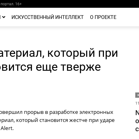
портал. 16+
Й
ИСКУССТВЕННЫЙ ИНТЕЛЛЕКТ
О ПРОЕКТЕ
териал, который при
овится еще тверже
11
овершил прорыв в разработке электронных
N
ериал, который становится жестче при ударе
о
Alert.
с