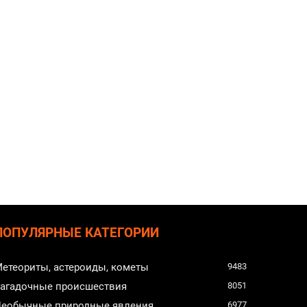
ПОПУЛЯРНЫЕ КАТЕГОРИИ
етеориты, астероиды, кометы
9483
агадочные происшествия
8051
еобычные природные явления
6977