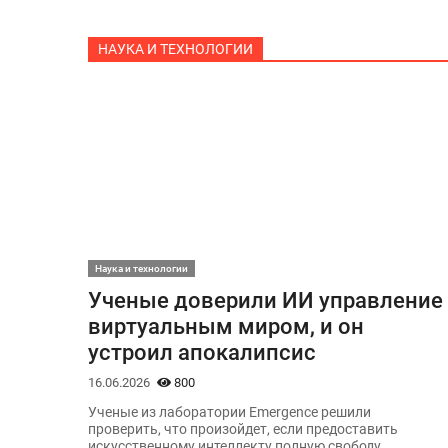
НАУКА И ТЕХНОЛОГИИ
Наука и технологии
Ученые доверили ИИ управление
виртуальным миром, и он
устроил апокалипсис
16.06.2026
800
Ученые из лаборатории Emergence решили
проверить, что произойдет, если предоставить
искусственному интеллекту полную свободу