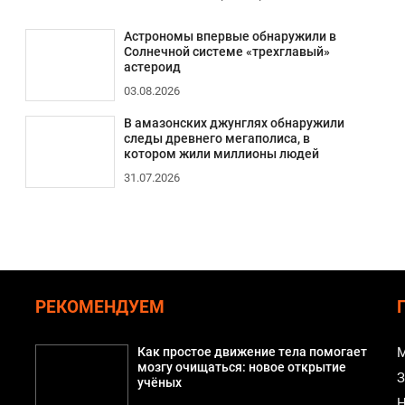
Астрономы впервые обнаружили в
Солнечной системе «трехглавый»
астероид
03.08.2026
В амазонских джунглях обнаружили
следы древнего мегаполиса, в
котором жили миллионы людей
31.07.2026
РЕКОМЕНДУЕМ
Как простое движение тела помогает
М
мозгу очищаться: новое открытие
З
учёных
Н