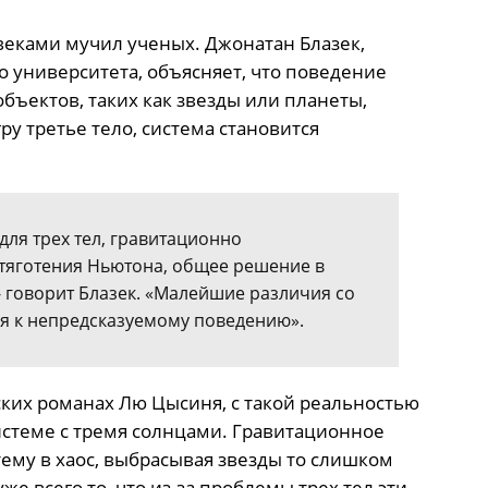
 веками мучил ученых. Джонатан Блазек,
 университета, объясняет, что поведение
ъектов, таких как звезды или планеты,
гру третье тело, система становится
 для трех тел, гравитационно
тяготения Ньютона, общее решение в
- говорит Блазек. «Малейшие различия со
я к непредсказуемому поведению».
еских романах Лю Цысиня, с такой реальностью
истеме с тремя солнцами. Гравитационное
тему в хаос, выбрасывая звезды то слишком
же всего то, что из-за проблемы трех тел эти