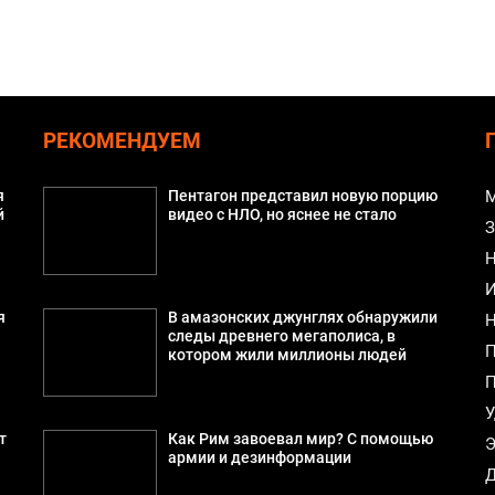
РЕКОМЕНДУЕМ
я
Пентагон представил новую порцию
М
й
видео с НЛО, но яснее не стало
З
Н
И
я
В амазонских джунглях обнаружили
Н
следы древнего мегаполиса, в
П
котором жили миллионы людей
П
У
т
Как Рим завоевал мир? С помощью
Э
армии и дезинформации
Д