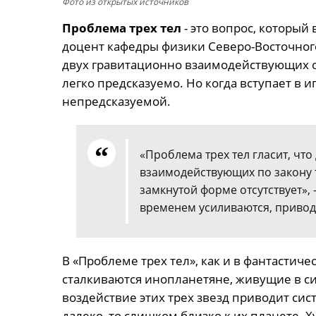
Фото из открытых источников
Проблема трех тел
- это вопрос, который
доцент кафедры физики Северо-Восточного
двух гравитационно взаимодействующих об
легко предсказуемо. Но когда вступает в и
непредсказуемой.
«Проблема трех тел гласит, что
взаимодействующих по закону 
замкнутой форме отсутствует», 
временем усиливаются, привод
В «Проблеме трех тел», как и в фантастич
сталкиваются инопланетяне, живущие в с
воздействие этих трех звезд приводит сис
далеко, то слишком близко к их планете. Ху