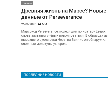
Космос
Древняя жизнь на Марсе? Новые
данные от Perseverance
26.06.2026
604
Марсоход Perseverance, колесящий по кратеру Езеро,
снова заставил учёных поволноваться. В образцах из
высохшего русла реки Неретва Валлис он обнаружил
сложные молекулы углерода.
ПОСЛЕДНИЕ НОВОСТИ