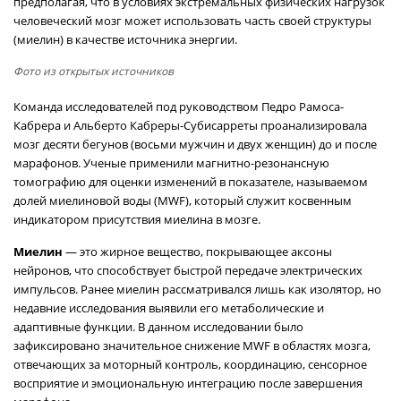
предполагая, что в условиях экстремальных физических нагрузок
человеческий мозг может использовать часть своей структуры
(миелин) в качестве источника энергии.
Фото из открытых источников
Команда исследователей под руководством Педро Рамоса-
Кабрера и Альберто Кабреры-Субисарреты проанализировала
мозг десяти бегунов (восьми мужчин и двух женщин) до и после
марафонов. Ученые применили магнитно-резонансную
томографию для оценки изменений в показателе, называемом
долей миелиновой воды (MWF), который служит косвенным
индикатором присутствия миелина в мозге.
Миелин
— это жирное вещество, покрывающее аксоны
нейронов, что способствует быстрой передаче электрических
импульсов. Ранее миелин рассматривался лишь как изолятор, но
недавние исследования выявили его метаболические и
адаптивные функции. В данном исследовании было
зафиксировано значительное снижение MWF в областях мозга,
отвечающих за моторный контроль, координацию, сенсорное
восприятие и эмоциональную интеграцию после завершения