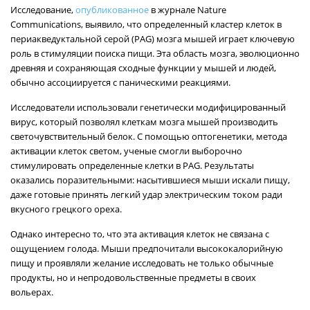
Исследование,
опубликованное
в журнале Nature
Communications, выявило, что определенный кластер клеток в
периакведуктальной серой (PAG) мозга мышей играет ключевую
роль в стимуляции поиска пищи. Эта область мозга, эволюционно
древняя и сохраняющая сходные функции у мышей и людей,
обычно ассоциируется с паническими реакциями.
Исследователи использовали генетически модифицированный
вирус, который позволял клеткам мозга мышей производить
светочувствительный белок. С помощью оптогенетики, метода
активации клеток светом, ученые смогли выборочно
стимулировать определенные клетки в PAG. Результаты
оказались поразительными: насытившиеся мыши искали пищу,
даже готовые принять легкий удар электрическим током ради
вкусного грецкого ореха.
Однако интересно то, что эта активация клеток не связана с
ощущением голода. Мыши предпочитали высококалорийную
пищу и проявляли желание исследовать не только обычные
продукты, но и непродовольственные предметы в своих
вольерах.