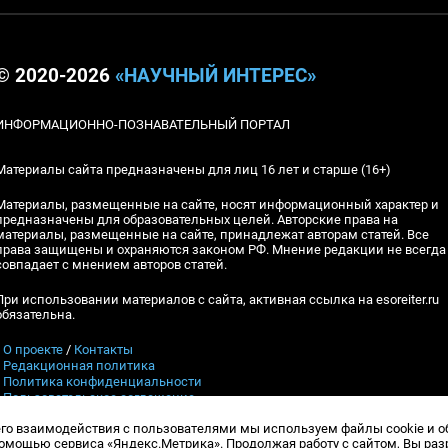
© 2020-2026
«НАУЧНЫЙ ИНТЕРЕС»
ИНФОРМАЦИОННО-ПОЗНАВАТЕЛЬНЫЙ ПОРТАЛ
Материалы сайта предназначены для лиц 16 лет и старше (16+)
Материалы, размещенные на сайте, носят информационный характер и
предназначены для образовательных целей. Авторские права на
материалы, размещенные на сайте, принадлежат авторам статей. Все
права защищены и охраняются законом РФ. Мнение редакции не всегда
совпадает с мнением авторов статей.
При использовании материалов с сайта, активная ссылка на esoreiter.ru
обязательна.
▪
О проекте
/
Контакты
▪
Редакционная политика
▪
Политика конфиденциальности
▪
Пользовательское соглашение
его взаимодействия с пользователями мы используем файлы cookie и 
Контакты:
esoreiter@yandex.ru
, Гл.ред.: А.В.Шебловинский
мощью сервиса «Яндекс.Метрика». Продолжая работу с сайтом, Вы ра