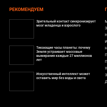
РЕКОМЕНДУЕМ
й
Зрительный контакт синхронизирует
М
мозг младенца и взрослого
З
Н
И
Тикающие часы планеты: почему
Н
Земля устраивает массовые
П
вымирания каждые 27 миллионов
лет
П
У
Искусственный интеллект может
Э
оставить мир без воды и света
Д