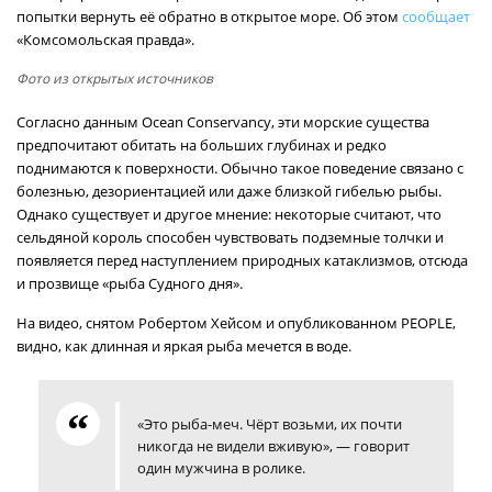
попытки вернуть её обратно в открытое море. Об этом
сообщает
«Комсомольская правда».
Фото из открытых источников
Согласно данным Ocean Conservancy, эти морские существа
предпочитают обитать на больших глубинах и редко
поднимаются к поверхности. Обычно такое поведение связано с
болезнью, дезориентацией или даже близкой гибелью рыбы.
Однако существует и другое мнение: некоторые считают, что
сельдяной король способен чувствовать подземные толчки и
появляется перед наступлением природных катаклизмов, отсюда
и прозвище «рыба Судного дня».
На видео, снятом Робертом Хейсом и опубликованном PEOPLE,
видно, как длинная и яркая рыба мечется в воде.
«Это рыба-меч. Чёрт возьми, их почти
никогда не видели вживую», — говорит
один мужчина в ролике.