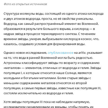
Фото из открытых источников
Структура молекулы воды, состоящей из одного атома кислорода
и двух атомов водорода, проста, но её свойства уникальны.
Водород, как самый распространённый элемент во Вселенной,
образовался в результате Большого взрыва, а кислород — в
недрах звёзд в процессе термоядерного синтеза. С течением
времени звёзды, умирая, выбрасывали кислород в космос, что,
казалось, создавало условия для формирования воды.
Однако новое исследование,
опубликованное
на arXiv, указывает
на то, что вода в ранней Вселенной могла быть редкостью.
Астрономы классифицируют звёзды по возрасту и содержанию
«металлов» — элементов, отличных от водорода и гелия. Звёзды
популяции I, к которым относится наше Солнце, являются
молодыми и богатыми металлами. Более старые звёзды с
меньшим содержанием металлов относятся ко второй
популяции, а самые первые звёзды, известные как популяция III,
состояли исключительно из водорода и гелия.
Хотя звёзды популяции III пока не наблюдали напрямую,
исследователи смоделировали их взрывы, чтобы понять их