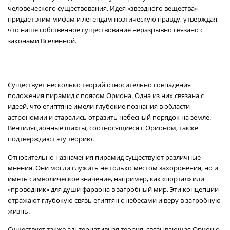
человеческого существования. Идея «звездного вещества»
придает этим мифам и легендам поэтическую правду, утверждая,
что наше собственное существование неразрывно связано с
законами Вселенной.
Существует несколько теорий относительно совпадения
положения пирамид с поясом Ориона. Одна из них связана с
идеей, что египтяне имели глубокие познания в области
астрономии и старались отразить небесный порядок на земле.
Вентиляционные шахты, соотносящиеся с Орионом, также
подтверждают эту теорию.
Относительно назначения пирамид существуют различные
мнения. Они могли служить не только местом захоронения, но и
иметь символическое значение, например, как «портал» или
«проводник» для души фараона в загробный мир. Эти концепции
отражают глубокую связь египтян с небесами и веру в загробную
жизнь.
Существует также альтернативная теория, связывающая Орион с