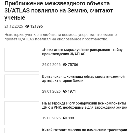
Приближение межзвездного объекта
3I/ATLAS повлияло на Землю, считают
ученые
21.12.2025
121895
Некоторые ученые и любители космоса уверены, что именно
пролёт 3I/ATLAS повлиял на околоземное пространство.
«Не из этого мира»: учёные раскрывают тайну
происхождения 3I/ATLAS
24.04.2026
75706
Британская школьница обнаружила внеземной
артефакт старше Земли
29.01.2026
1971
На астероиде Рюгу обнаружили все компоненты
ДНК и РНК, необходимые для зарождения жизни
19.03.2026
888
Китай готовит миссию по изменению траектории