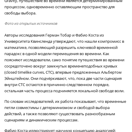
Gravity, путешествие во времени является детерминированным
процессом, одновременно оставляющим пространство для
свободы выбора.
Фото из открытых источников
Авторы исследования Герман Тобар и Фабио Коста из
Университета Квинсленда утверждают, что нашли компромисс в
математике, позволяющий разрешить ключевой временной
парадокс в одной модели перемещения во времени. Как
поясняют исследователи, само понятие путешествия во времени
сосредоточено вокруг замкнутых временеподобных кривых
(closed timelike curves, CTC), впервые предложенных Альбертом
Эйнштейном. Они подчёркивают, что, пока две части сценария
внутри CTC остаются в причинно-следственном порядке,
остальная часть процесса подчиняется локальной свободе воли.
По словам исследователей, их работа показывает, что временные
петли совместимы с детерминизмом и свободой выбора
действий, а также позволяют существовать разнообразным
сценариям и динамическим процессам.
Фабио Коста иллюстрирует научную концепцию аналогией: