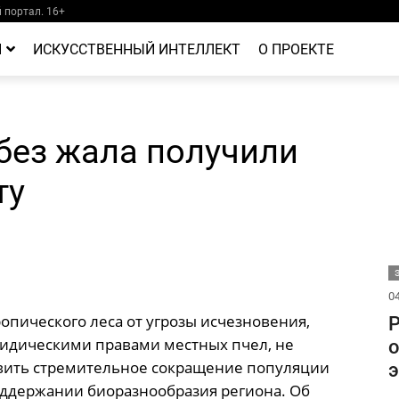
портал. 16+
Й
ИСКУССТВЕННЫЙ ИНТЕЛЛЕКТ
О ПРОЕКТЕ
без жала получили
ту
04
опического леса от угрозы исчезновения,
Р
идическими правами местных пчел, не
о
вить стремительное сокращение популяции
э
ддержании биоразнообразия региона. Об