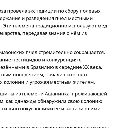
оза провела экспедиции по сбору полевых
держания и разведения пчел местными
. Эти племена традиционно используют мед
карства, передавая знания о нём из
амазонских пчел стремительно сокращается.
ание пестицидов и конкуренция с
езёнными в Бразилию в середине XX века.
сным поведением, начали вытеснять
х колонии и угрожая местным жителям.
енщины из племени Ашанинка, проживающей
ым, как однажды обнаружила свою колонию
 сильно покусавшими её и заставившими
безлесением и снижением численности пчел,