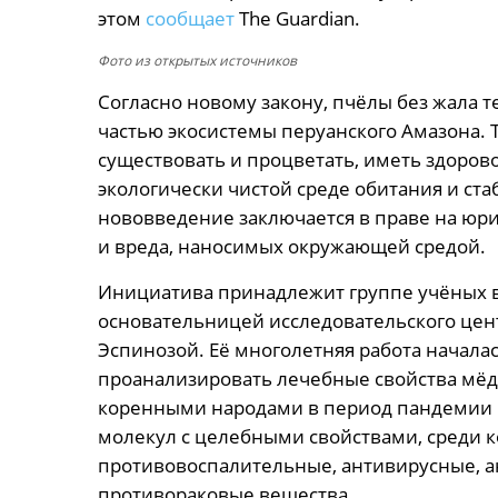
этом
сообщает
The Guardian.
Фото из открытых источников
Согласно новому закону, пчёлы без жала
частью экосистемы перуанского Амазона.
существовать и процветать, иметь здоров
экологически чистой среде обитания и ст
нововведение заключается в праве на юри
и вреда, наносимых окружающей средой.
Инициатива принадлежит группе учёных в
основательницей исследовательского центр
Эспинозой. Её многолетняя работа началас
проанализировать лечебные свойства мёд
коренными народами в период пандемии 
молекул с целебными свойствами, среди 
противовоспалительные, антивирусные, а
противораковые вещества.