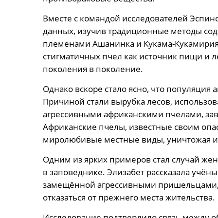
Вместе с командой исследователей Эспин
данных, изучив традиционные методы со
племенами Ашанинка и Кукама-Кукамирия
стигматичных пчел как источник пищи и ле
поколения в поколение.
Однако вскоре стало ясно, что популяция 
Причиной стали вырубка лесов, использов
агрессивными африканскими пчелами, зав
Африканские пчелы, известные своим опа
миролюбивые местные виды, уничтожая и
Одним из ярких примеров стал случай ж
в заповеднике. Элизабет рассказала учён
замещённой агрессивными пришельцами,
отказаться от прежнего места жительства.
Исследование подтвердило связь между о