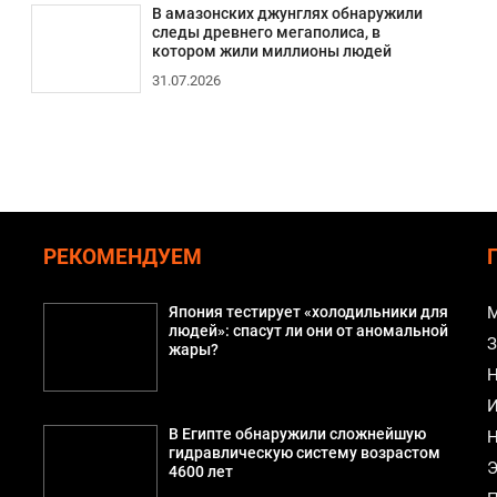
В амазонских джунглях обнаружили
следы древнего мегаполиса, в
котором жили миллионы людей
31.07.2026
РЕКОМЕНДУЕМ
Япония тестирует «холодильники для
М
людей»: спасут ли они от аномальной
З
жары?
Н
И
В Египте обнаружили сложнейшую
Н
гидравлическую систему возрастом
Э
4600 лет