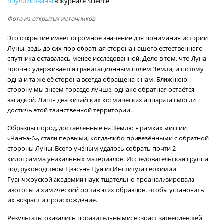
опубликованы
в журнале Science.
Фото из открытых источников
Это открытие имеет огромное значение для понимания истории
Луны, ведь до сих пор обратная сторона нашего естественного
спутника оставалась менее исследованной. Дело в том, что Луна
прочно удерживается гравитационным полем Земли, и потому
одна и та же её сторона всегда обращена к нам. Ближнюю
сторону мы знаем гораздо лучше, однако обратная остаётся
загадкой. Лишь два китайских космических аппарата смогли
достичь этой таинственной территории.
Образцы пород, доставленные на Землю в рамках миссии
«Чанъэ-6», стали первыми, когда-либо привезёнными с обратной
стороны Луны. Всего учёным удалось собрать почти 2
килограмма уникальных материалов. Исследовательская группа
под руководством Цзэсяня Цуя из Института геохимии
Гуанчжоуской академии наук тщательно проанализировала
изотопы и химический состав этих образцов, чтобы установить
их возраст и происхождение.
Результаты оказались поразительными: возраст затвердевшей