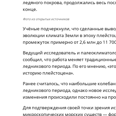
ледяного покрова, продолжались весь пос
конце.
Фото из открытых источников
Учёные подчеркнули, что сделанные выв
эволюции климата Земли в эпоху плейст
промежуток примерно от 2,6 млн до 11 700
Ведущий исследователь и палеоклиматоло
сообщил, что работа меняет традиционны
ледникового периода. По его мнению, «эт
историю плейстоцена».
Ранее считалось, что наибольшие колеба
ледникового периода, однако новое иссле
изменения происходили постоянно на про
Для подтверждения своей точки зрения ис
микроскопических морских существ — фор