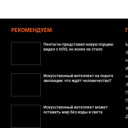
РЕКОМЕНДУЕМ
й
Пентагон представил новую порцию
М
видео с НЛО, но яснее не стало
З
Н
И
Искусственный интеллект на пороге
Н
эволюции: что ждёт человечество?
Э
П
П
Искусственный интеллект может
У
оставить мир без воды и света
Д