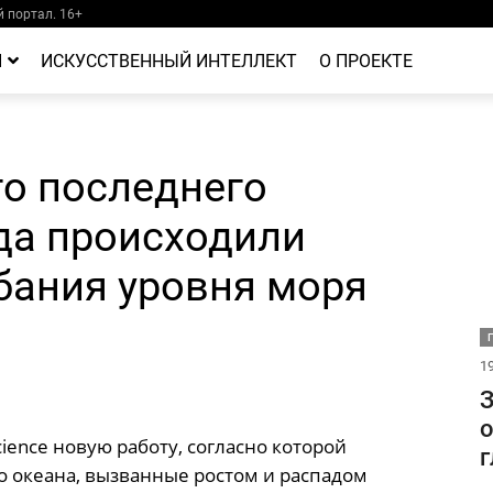
 портал. 16+
Й
ИСКУССТВЕННЫЙ ИНТЕЛЛЕКТ
О ПРОЕКТЕ
го последнего
да происходили
бания уровня моря
19
З
о
ence новую работу, согласно которой
г
 океана, вызванные ростом и распадом