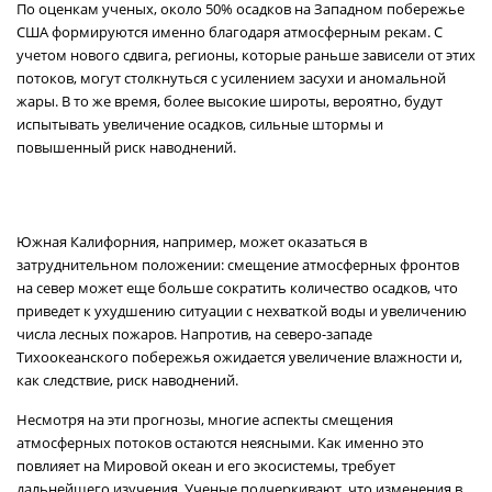
По оценкам ученых, около 50% осадков на Западном побережье
США формируются именно благодаря атмосферным рекам. С
учетом нового сдвига, регионы, которые раньше зависели от этих
потоков, могут столкнуться с усилением засухи и аномальной
жары. В то же время, более высокие широты, вероятно, будут
испытывать увеличение осадков, сильные штормы и
повышенный риск наводнений.
Южная Калифорния, например, может оказаться в
затруднительном положении: смещение атмосферных фронтов
на север может еще больше сократить количество осадков, что
приведет к ухудшению ситуации с нехваткой воды и увеличению
числа лесных пожаров. Напротив, на северо-западе
Тихоокеанского побережья ожидается увеличение влажности и,
как следствие, риск наводнений.
Несмотря на эти прогнозы, многие аспекты смещения
атмосферных потоков остаются неясными. Как именно это
повлияет на Мировой океан и его экосистемы, требует
дальнейшего изучения. Ученые подчеркивают, что изменения в