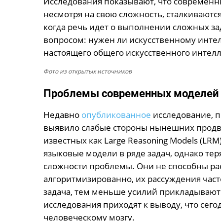
Исследования показывают, что современны
несмотря на свою сложность, сталкиваютс
когда речь идет о выполнении сложных зад
вопросом: нужен ли искусственному интел
настоящего общего искусственного интелле
Фото из открытых источников
Проблемы современных моделей и
Недавно
опубликованное
исследование, п
выявило слабые стороны нынешних продви
известных как Large Reasoning Models (LR
языковые модели в ряде задач, однако те
сложности проблемы. Они не способны ра
алгоритмизированно, их рассуждения час
задача, тем меньше усилий прикладывают
исследования приходят к выводу, что сег
человеческому мозгу.