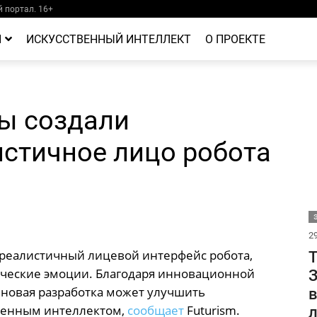
 портал. 16+
Й
ИСКУССТВЕННЫЙ ИНТЕЛЛЕКТ
О ПРОЕКТЕ
ы создали
истичное лицо робота
29
реалистичный лицевой интерфейс робота,
Т
ческие эмоции. Благодаря инновационной
З
новая разработка может улучшить
венным интеллектом,
сообщает
Futurism.
л