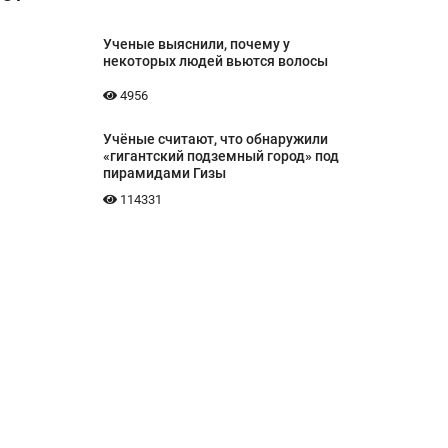
Ученые выяснили, почему у
некоторых людей вьются волосы
4956
Учёные считают, что обнаружили
«гигантский подземный город» под
пирамидами Гизы
114331