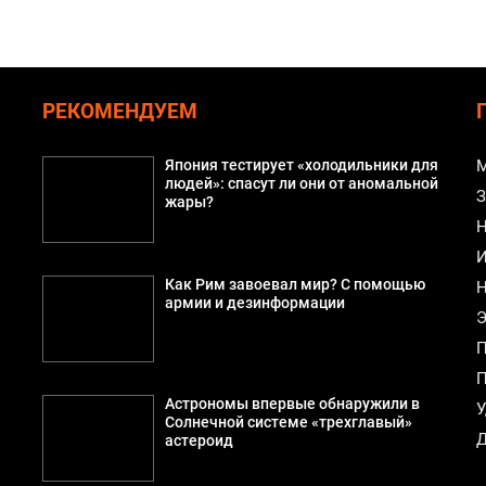
РЕКОМЕНДУЕМ
Япония тестирует «холодильники для
М
людей»: спасут ли они от аномальной
З
жары?
Н
И
Как Рим завоевал мир? С помощью
Н
армии и дезинформации
Э
П
П
Астрономы впервые обнаружили в
У
а
Солнечной системе «трехглавый»
Д
астероид