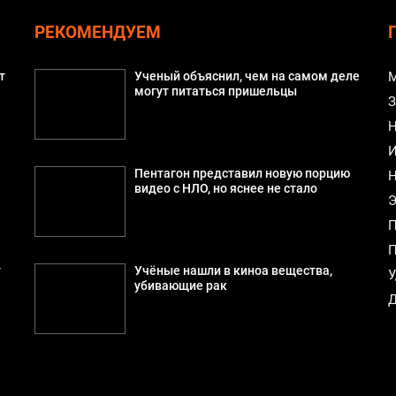
РЕКОМЕНДУЕМ
т
Ученый объяснил, чем на самом деле
М
могут питаться пришельцы
З
Н
И
Пентагон представил новую порцию
Н
видео с НЛО, но яснее не стало
Э
П
П
т
Учёные нашли в киноа вещества,
У
убивающие рак
Д