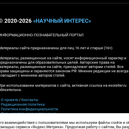
© 2020-2026
«НАУЧНЫЙ ИНТЕРЕС»
ИНФОРМАЦИОННО-ПОЗНАВАТЕЛЬНЫЙ ПОРТАЛ
Материалы сайта предназначены для лиц 16 лет и старше (16+)
Материалы, размещенные на сайте, носят информационный характер и
предназначены для образовательных целей. Авторские права на
материалы, размещенные на сайте, принадлежат авторам статей. Все
права защищены и охраняются законом РФ. Мнение редакции не всегда
совпадает с мнением авторов статей.
При использовании материалов с сайта, активная ссылка на esoreiter.ru
обязательна.
▪
О проекте
/
Контакты
▪
Редакционная политика
▪
Политика конфиденциальности
▪
Пользовательское соглашение
его взаимодействия с пользователями мы используем файлы cookie и 
Контакты:
esoreiter@yandex.ru
, Гл.ред.: А.В.Шебловинский
мощью сервиса «Яндекс.Метрика». Продолжая работу с сайтом, Вы ра
Телефон редакции:
+7 (917) 398-10-94