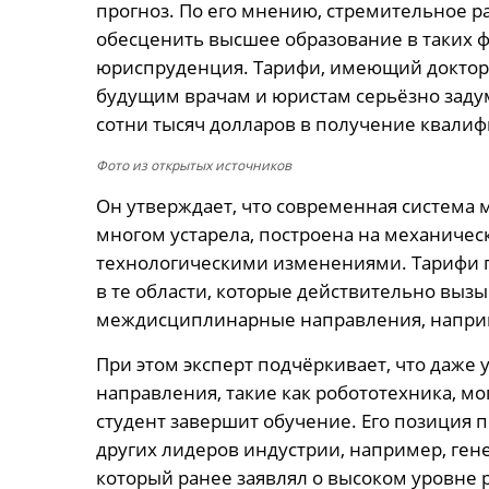
прогноз. По его мнению, стремительное р
обесценить высшее образование в таких 
юриспруденция. Тарифи, имеющий докторс
будущим врачам и юристам серьёзно заду
сотни тысяч долларов в получение квалиф
Фото из открытых источников
Он утверждает, что современная система 
многом устарела, построена на механичес
технологическими изменениями. Тарифи пр
в те области, которые действительно вызы
междисциплинарные направления, наприм
При этом эксперт подчёркивает, что даже
направления, такие как робототехника, м
студент завершит обучение. Его позиция 
других лидеров индустрии, например, ген
который ранее заявлял о высоком уровне 