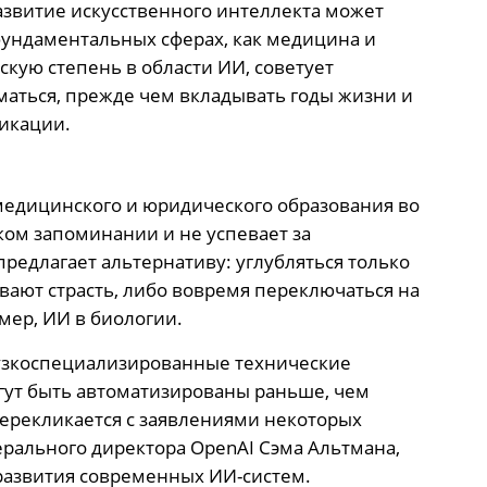
азвитие искусственного интеллекта может
фундаментальных сферах, как медицина и
кую степень в области ИИ, советует
маться, прежде чем вкладывать годы жизни и
икации.
медицинского и юридического образования во
ком запоминании и не успевает за
едлагает альтернативу: углубляться только
вают страсть, либо вовремя переключаться на
ер, ИИ в биологии.
 узкоспециализированные технические
огут быть автоматизированы раньше, чем
перекликается с заявлениями некоторых
ерального директора OpenAI Сэма Альтмана,
развития современных ИИ-систем.