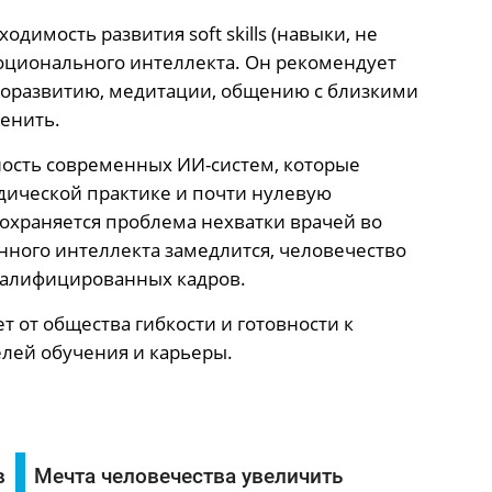
димость развития soft skills (навыки, не
оционального интеллекта. Он рекомендует
моразвитию, медитации, общению с близкими
енить.
ность современных ИИ-систем, которые
ической практике и почти нулевую
сохраняется проблема нехватки врачей во
енного интеллекта замедлится, человечество
валифицированных кадров.
т от общества гибкости и готовности к
лей обучения и карьеры.
в
Мечта человечества увеличить