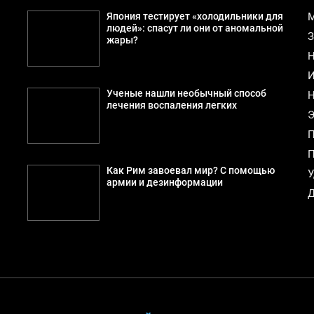
Япония тестирует «холодильники для
М
людей»: спасут ли они от аномальной
З
жары?
Н
И
Ученые нашли необычный способ
Н
лечения воспаления легких
Э
П
П
Как Рим завоевал мир? С помощью
У
армии и дезинформации
Д