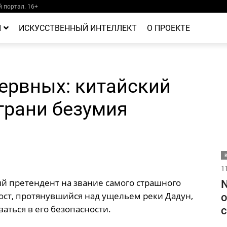
 портал. 16+
Й
ИСКУССТВЕННЫЙ ИНТЕЛЛЕКТ
О ПРОЕКТЕ
ервных: китайский
грани безумия
11
й претендент на звание самого страшного
N
ост, протянувшийся над ущельем реки Дадун,
о
аться в его безопасности.
с