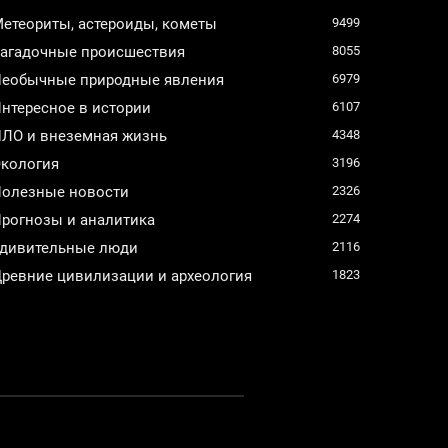
етеориты, астероиды, кометы
9499
агадочные происшествия
8055
еобычные природные явления
6979
нтересное в истории
6107
ЛО и внеземная жизнь
4348
кология
3196
олезные новости
2326
рогнозы и аналитика
2274
дивительные люди
2116
ревние цивилизации и археология
1823