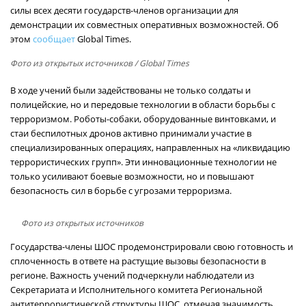
силы всех десяти государств-членов организации для
демонстрации их совместных оперативных возможностей. Об
этом
сообщает
Global Times.
Фото из открытых источников
/ Global Times
В ходе учений были задействованы не только солдаты и
полицейские, но и передовые технологии в области борьбы с
терроризмом. Роботы-собаки, оборудованные винтовками, и
стаи беспилотных дронов активно принимали участие в
специализированных операциях, направленных на «ликвидацию
террористических групп». Эти инновационные технологии не
только усиливают боевые возможности, но и повышают
безопасность сил в борьбе с угрозами терроризма.
Фото из открытых источников
Государства-члены ШОС продемонстрировали свою готовность и
сплоченность в ответе на растущие вызовы безопасности в
регионе. Важность учений подчеркнули наблюдатели из
Секретариата и Исполнительного комитета Региональной
антитеррористической структуры ШОС, отмечая значимость