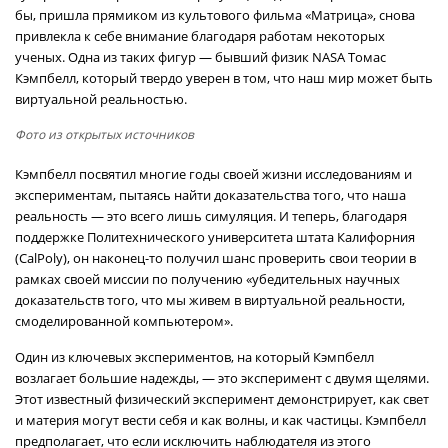
бы, пришла прямиком из культового фильма «Матрица», снова
привлекла к себе внимание благодаря работам некоторых
ученых. Одна из таких фигур — бывший физик NASA Томас
Кэмпбелл, который твердо уверен в том, что наш мир может быть
виртуальной реальностью.
Фото из открытых источников
Кэмпбелл посвятил многие годы своей жизни исследованиям и
экспериментам, пытаясь найти доказательства того, что наша
реальность — это всего лишь симуляция. И теперь, благодаря
поддержке Политехнического университета штата Калифорния
(CalPoly), он наконец-то получил шанс проверить свои теории в
рамках своей миссии по получению «убедительных научных
доказательств того, что мы живем в виртуальной реальности,
смоделированной компьютером».
Один из ключевых экспериментов, на который Кэмпбелл
возлагает большие надежды, — это эксперимент с двумя щелями.
Этот известный физический эксперимент демонстрирует, как свет
и материя могут вести себя и как волны, и как частицы. Кэмпбелл
предполагает, что если исключить наблюдателя из этого