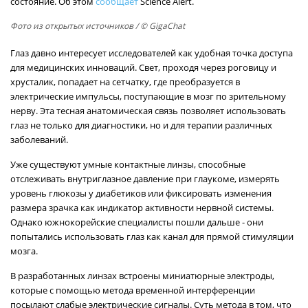
состояние. Об этом
сообщает
Science Alert.
Фото из открытых источников
/ © GigaChat
Глаз давно интересует исследователей как удобная точка доступа
для медицинских инноваций. Свет, проходя через роговицу и
хрусталик, попадает на сетчатку, где преобразуется в
электрические импульсы, поступающие в мозг по зрительному
нерву. Эта тесная анатомическая связь позволяет использовать
глаз не только для диагностики, но и для терапии различных
заболеваний.
Уже существуют умные контактные линзы, способные
отслеживать внутриглазное давление при глаукоме, измерять
уровень глюкозы у диабетиков или фиксировать изменения
размера зрачка как индикатор активности нервной системы.
Однако южнокорейские специалисты пошли дальше - они
попытались использовать глаз как канал для прямой стимуляции
мозга.
В разработанных линзах встроены миниатюрные электроды,
которые с помощью метода временной интерференции
посылают слабые электрические сигналы. Суть метода в том, что