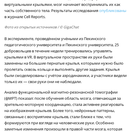
виртуальными крыльями, мозг начинает воспринимать их как
часть собственного тела. Результаты исследования
опубликованы
в журнале Cell Reports.
Фото из открытых источников
/ © GigaChat
В эксперименте, проведённом учёными из Пекинского
педагогического университета и Пекинского университета, 25
добровольцев в течение недели тренировались управлять
крыльями в VR. В виртуальном пространстве их руки были
заменены на большие пернатые крылья, которыми нужно было
пролетать сквозь кольца и выполнять другие задания. Крылья
были смоделированы с учётом аэродинамики, а участники видели
только их — свои руки они не наблюдали.
Анализ функциональной магнитно-резонансной томографии
(фМРТ) показал: после обучения область мозга, отвечающая за
зрительно-моторную координацию, стала активнее реагировать
на изображения крыльев. Более того, нейронные паттерны,
связанные с восприятием крыльев, стали ближе к тем, что
формируются при взгляде на человеческие руки. Особенно
заметные изменения произошли в правой части мозга, которая