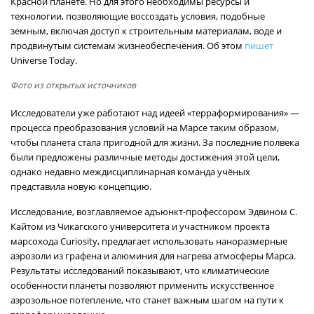
Красной планете. Но для этого необходимы ресурсы и
технологии, позволяющие воссоздать условия, подобные
земным, включая доступ к строительным материалам, воде и
продвинутым системам жизнеобеспечения. Об этом
пишет
Universe Today.
Фото из открытых источников
Исследователи уже работают над идеей «терраформирования» —
процесса преобразования условий на Марсе таким образом,
чтобы планета стала пригодной для жизни. За последние полвека
были предложены различные методы достижения этой цели,
однако недавно междисциплинарная команда учёных
представила новую концепцию.
Исследование, возглавляемое адъюнкт-профессором Эдвином С.
Кайтом из Чикагского университета и участником проекта
марсохода Curiosity, предлагает использовать наноразмерные
аэрозоли из графена и алюминия для нагрева атмосферы Марса.
Результаты исследований показывают, что климатические
особенности планеты позволяют применить искусственное
аэрозольное потепление, что станет важным шагом на пути к