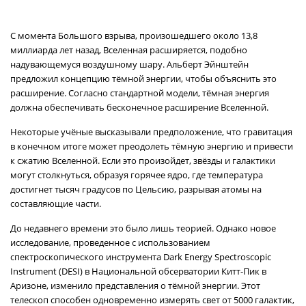
С момента Большого взрыва, произошедшего около 13,8
миллиарда лет назад, Вселенная расширяется, подобно
надувающемуся воздушному шару. Альберт Эйнштейн
предложил концепцию тёмной энергии, чтобы объяснить это
расширение. Согласно стандартной модели, тёмная энергия
должна обеспечивать бесконечное расширение Вселенной.
Некоторые учёные высказывали предположение, что гравитация
в конечном итоге может преодолеть тёмную энергию и привести
к сжатию Вселенной. Если это произойдет, звёзды и галактики
могут столкнуться, образуя горячее ядро, где температура
достигнет тысяч градусов по Цельсию, разрывая атомы на
составляющие части.
До недавнего времени это было лишь теорией. Однако новое
исследование, проведенное с использованием
спектроскопического инструмента Dark Energy Spectroscopic
Instrument (DESI) в Национальной обсерватории Китт-Пик в
Аризоне, изменило представления о тёмной энергии. Этот
телескоп способен одновременно измерять свет от 5000 галактик,