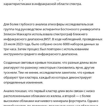
характеристиками в инфракрасной области спектра.
Для более глубокого анализа атмосферы исследовательская
группа под руководством аспирантки Бостонского университета
Эллисон Маккарти использовала спектрограф ближнего
инфракрасного диапазона JWST. В ходе наблюдений, проведенных
23 июля 2023 года, было собрано около 6000 наборов данных за
три часа. Затем процесс был повторен с использованием
инструмента среднего инфракрасного диапазона.
Созданные световые кривые показали, что разные длины волн
реагируют по-разному: некоторые становились ярче, другие
тускнели. Тем не менее, исследователи заметили, что кривые
образуют три кластера, каждый из которых демонстрирует
определенные изменения.
Анализ показал, что первый кластер длин волн связан с низко
расположенными облаками из железа, а второй — с более
высокими облаками магниевого минерала форстерита. Однако
третий кластер, по-видимому, возникал высоко над облаками и