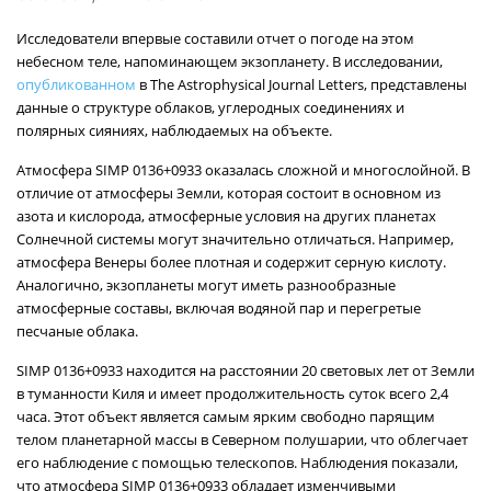
Исследователи впервые составили отчет о погоде на этом
небесном теле, напоминающем экзопланету. В исследовании,
опубликованном
в The Astrophysical Journal Letters, представлены
данные о структуре облаков, углеродных соединениях и
полярных сияниях, наблюдаемых на объекте.
Атмосфера SIMP 0136+0933 оказалась сложной и многослойной. В
отличие от атмосферы Земли, которая состоит в основном из
азота и кислорода, атмосферные условия на других планетах
Солнечной системы могут значительно отличаться. Например,
атмосфера Венеры более плотная и содержит серную кислоту.
Аналогично, экзопланеты могут иметь разнообразные
атмосферные составы, включая водяной пар и перегретые
песчаные облака.
SIMP 0136+0933 находится на расстоянии 20 световых лет от Земли
в туманности Киля и имеет продолжительность суток всего 2,4
часа. Этот объект является самым ярким свободно парящим
телом планетарной массы в Северном полушарии, что облегчает
его наблюдение с помощью телескопов. Наблюдения показали,
что атмосфера SIMP 0136+0933 обладает изменчивыми